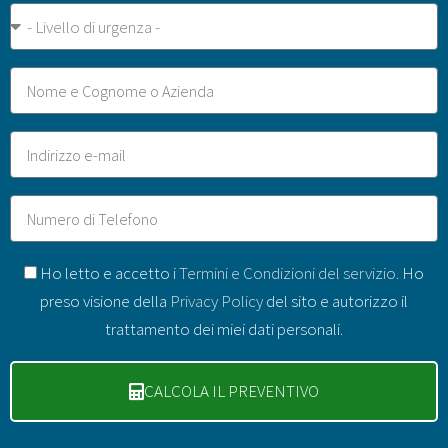
Urgenza
Nome
Email
Telefono
GDPR
Ho letto e accetto i
Termini e Condizioni del servizio
. Ho
preso visione della
Privacy Policy
del sito e autorizzo il
trattamento dei miei dati personali.
CALCOLA IL PREVENTIVO