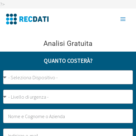
Vai
?>
al
contenuto
Analisi Gratuita
QUANTO COSTERÀ?
Tipo
Dispositivo
Urgenza
Nome
Email