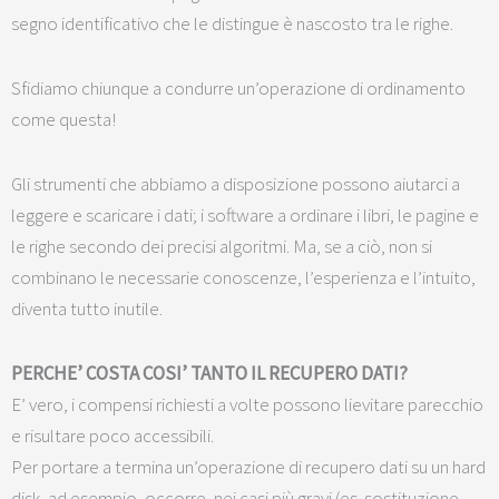
segno identificativo che le distingue è nascosto tra le righe.
Sfidiamo chiunque a condurre un’operazione di ordinamento
come questa!
Gli strumenti che abbiamo a disposizione possono aiutarci a
leggere e scaricare i dati; i software a ordinare i libri, le pagine e
le righe secondo dei precisi algoritmi. Ma, se a ciò, non si
combinano le necessarie conoscenze, l’esperienza e l’intuito,
diventa tutto inutile.
PERCHE’ COSTA COSI’ TANTO IL RECUPERO DATI?
E’ vero, i compensi richiesti a volte possono lievitare parecchio
e risultare poco accessibili.
Per portare a termina un’operazione di recupero dati su un hard
disk, ad esempio, occorre, nei casi più gravi (es. sostituzione