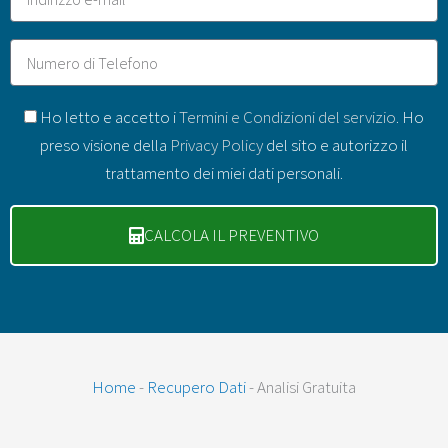
Telefono
GDPR
Ho letto e accetto i
Termini e Condizioni del servizio
. Ho
preso visione della
Privacy Policy
del sito e autorizzo il
trattamento dei miei dati personali.
CALCOLA IL PREVENTIVO
Home
-
Recupero Dati
-
Analisi Gratuita