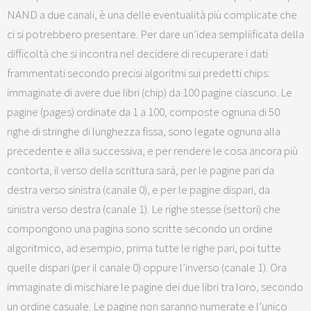
NAND a due canali, è una delle eventualità più complicate che
ci si potrebbero presentare. Per dare un’idea sempliificata della
difficoltà che si incontra nel decidere di recuperare i dati
frammentati secondo precisi algoritmi sui predetti chips:
immaginate di avere due libri (chip) da 100 pagine ciascuno. Le
pagine (pages) ordinate da 1 a 100, composte ognuna di 50
righe di stringhe di lunghezza fissa, sono legate ognuna alla
precedente e alla successiva, e per rendere le cosa ancora più
contorta, il verso della scrittura sarà, per le pagine pari da
destra verso sinistra (canale 0), e per le pagine dispari, da
sinistra verso destra (canale 1). Le righe stesse (settori) che
compongono una pagina sono scritte secondo un ordine
algoritmico, ad esempio, prima tutte le righe pari, poi tutte
quelle dispari (per il canale 0) oppure l’inverso (canale 1). Ora
immaginate di mischiare le pagine dei due libri tra loro, secondo
un ordine casuale. Le pagine non saranno numerate e l’unico