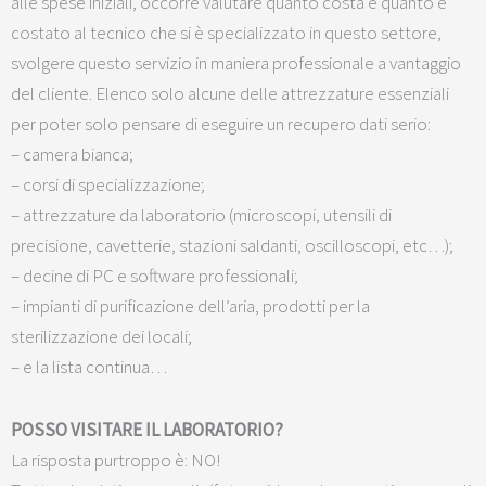
alle spese iniziali, occorre valutare quanto costa e quanto è
costato al tecnico che si è specializzato in questo settore,
svolgere questo servizio in maniera professionale a vantaggio
del cliente. Elenco solo alcune delle attrezzature essenziali
per poter solo pensare di eseguire un recupero dati serio:
– camera bianca;
– corsi di specializzazione;
– attrezzature da laboratorio (microscopi, utensili di
precisione, cavetterie, stazioni saldanti, oscilloscopi, etc…);
– decine di PC e software professionali;
– impianti di purificazione dell’aria, prodotti per la
sterilizzazione dei locali;
– e la lista continua…
POSSO VISITARE IL LABORATORIO?
La risposta purtroppo è: NO!