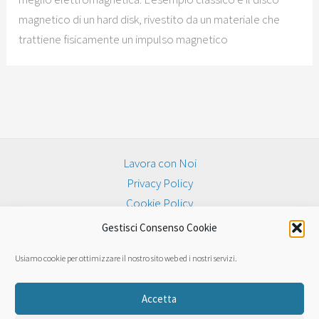
magnetico di un hard disk, rivestito da un materiale che
trattiene fisicamente un impulso magnetico
Lavora con Noi
Privacy Policy
Cookie Policy
Gestisci Consenso Cookie
© 2026 Centro Recupero Dati - P.IVA: 03054500990
Privacy policy
|
Cookie Policy
Usiamo cookie per ottimizzare il nostro sito web ed i nostri servizi.
Questo è un sito Web privato non approvato o affiliato a nessuna delle società i cui marchi,
Accetta
nomi aziendali o abbreviazioni, nomi di prodotti o loghi compaiono su questo sito Web e sono