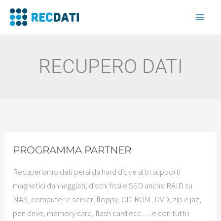
Vai
al
contenuto
RECUPERO DATI
PROGRAMMA PARTNER
Recuperiamo dati persi da hard disk e altri supporti
magnetici danneggiati, dischi fissi e SSD anche RAID su
NAS, computer e server, floppy, CD-ROM, DVD, zip e jaz,
pen drive, memory card, flash card ecc … e con tutti i